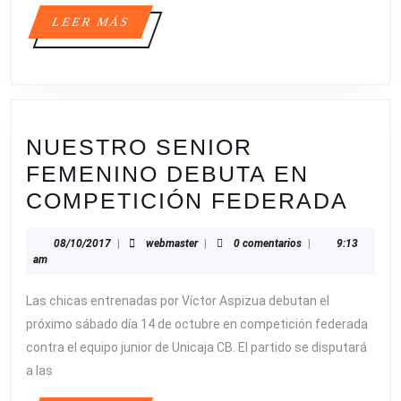
LEER
LEER MÁS
MÁS
NUESTRO SENIOR
FEMENINO DEBUTA EN
NUE
COMPETICIÓN FEDERADA
SEN
08/10/2017
webmaster
08/10/2017
|
webmaster
|
0 comentarios
|
9:13
FEM
am
DEB
Las chicas entrenadas por Víctor Aspizua debutan el
EN
próximo sábado día 14 de octubre en competición federada
COM
contra el equipo junior de Unicaja CB. El partido se disputará
FED
a las