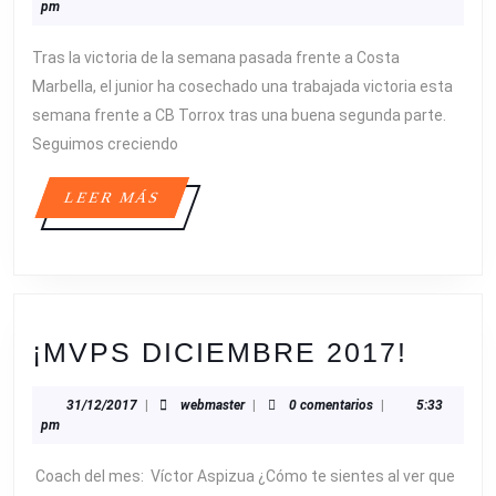
pm
EN
Tras la victoria de la semana pasada frente a Costa
RACHA!
Marbella, el junior ha cosechado una trabajada victoria esta
semana frente a CB Torrox tras una buena segunda parte.
Seguimos creciendo
LEER
LEER MÁS
MÁS
¡MVP
¡MVPS DICIEMBRE 2017!
DICI
31/12/2017
webmaster
31/12/2017
|
webmaster
|
0 comentarios
|
5:33
2017!
pm
Coach del mes: Víctor Aspizua ¿Cómo te sientes al ver que