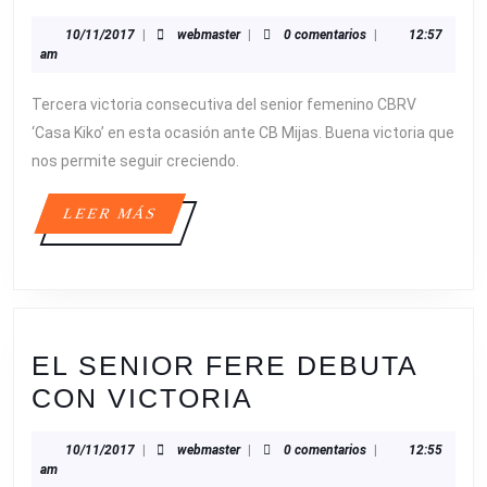
VICT
10/11/2017
webmaster
10/11/2017
|
webmaster
|
0 comentarios
|
12:57
CONS
am
DEL
Tercera victoria consecutiva del senior femenino CBRV
PROV
‘Casa Kiko’ en esta ocasión ante CB Mijas. Buena victoria que
FEME
nos permite seguir creciendo.
LEER
LEER MÁS
MÁS
EL SENIOR FERE DEBUTA
EL
CON VICTORIA
SENIOR
10/11/2017
webmaster
10/11/2017
|
webmaster
|
0 comentarios
|
12:55
FERE
am