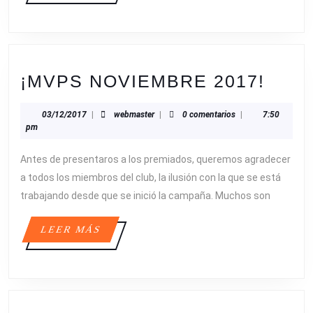
¡MV
¡MVPS NOVIEMBRE 2017!
NOV
03/12/2017
webmaster
03/12/2017
|
webmaster
|
0 comentarios
|
7:50
2017
pm
Antes de presentaros a los premiados, queremos agradecer
a todos los miembros del club, la ilusión con la que se está
trabajando desde que se inició la campaña. Muchos son
LEER
LEER MÁS
MÁS