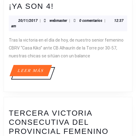
¡YA
¡YA SON 4!
SON
20/11/2017
webmaster
20/11/2017
|
webmaster
|
0 comentarios
|
12:37
4!
am
Tras la victoria en el día de hoy, de nuestro senior femenino
CBRV “Casa Kiko” ante CB Alhaurín de la Torre por 30-57,
nuestras chicas se sitúan con un balance
LEER
LEER MÁS
MÁS
TERCERA VICTORIA
CONSECUTIVA DEL
TER
PROVINCIAL FEMENINO