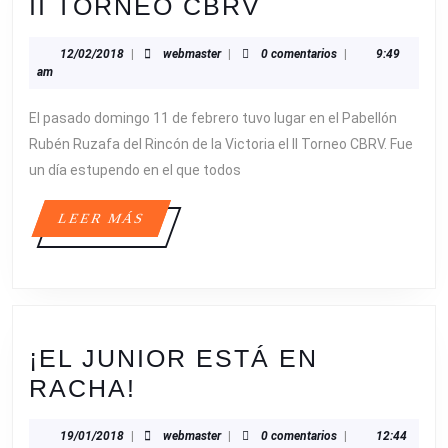
II
II TORNEO CBRV
TORNEO
12/02/2018
webmaster
12/02/2018
|
webmaster
|
0 comentarios
|
9:49
CBRV
am
El pasado domingo 11 de febrero tuvo lugar en el Pabellón
Rubén Ruzafa del Rincón de la Victoria el II Torneo CBRV. Fue
un día estupendo en el que todos
LEER
LEER MÁS
MÁS
¡EL JUNIOR ESTÁ EN
¡EL
RACHA!
JUNIOR
19/01/2018
webmaster
19/01/2018
|
webmaster
|
0 comentarios
|
12:44
ESTÁ