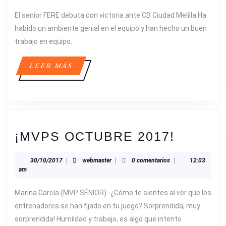
DEBUTA
El senior FERE debuta con victoria ante CB Ciudad Melilla.Ha
CON
habido un ambiente genial en el equipo y han hecho un buen
VICTORIA
trabajo en equipo.
LEER
LEER MÁS
MÁS
¡MVPS
¡MVPS OCTUBRE 2017!
OCTUB
30/10/2017
webmaster
30/10/2017
|
webmaster
|
0 comentarios
|
12:03
2017!
am
Marina García (MVP SÉNIOR) -¿Cómo te sientes al ver que los
entrenadores se han fijado en tu juego? Sorprendida, muy
sorprendida! Humildad y trabajo, es algo que intento