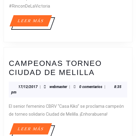
M
#RinconDeLaVictoria
LEER
LEER MÁS
MÁS
CAMPEONAS TORNEO
CAMPEO
CIUDAD DE MELILLA
TORNEO
17/12/2017
webmaster
17/12/2017
|
webmaster
|
0 comentarios
|
8:35
CIUDAD
pm
DE
El senior femenino CBRV “Casa Kiko” se proclama campeón
MELILLA
de torneo solidario Ciudad de Melilla. ¡Enhorabuena!
LEER
LEER MÁS
MÁS