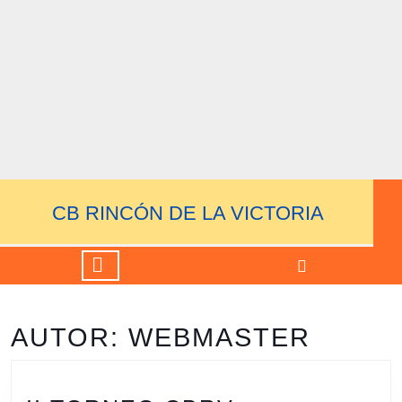
Saltar
al
contenido
Saltar
al
contenido
CB RINCÓN DE LA VICTORIA
Botón
de
apertura
AUTOR:
WEBMASTER