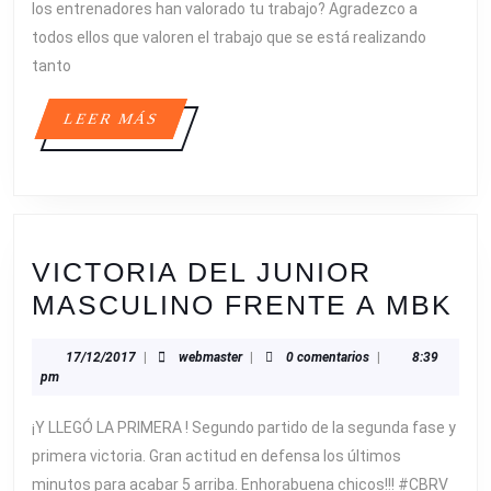
los entrenadores han valorado tu trabajo? Agradezco a
todos ellos que valoren el trabajo que se está realizando
tanto
LEER
LEER MÁS
MÁS
VICTORIA DEL JUNIOR
VI
MASCULINO FRENTE A MBK
DE
17/12/2017
webmaster
17/12/2017
|
webmaster
|
0 comentarios
|
8:39
JU
pm
M
¡Y LLEGÓ LA PRIMERA ! Segundo partido de la segunda fase y
F
primera victoria. Gran actitud en defensa los últimos
A
minutos para acabar 5 arriba. Enhorabuena chicos!!! #CBRV