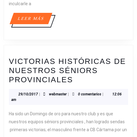
inculcarle a
LEER
LEER MÁS
MÁS
VICTORIAS HISTÓRICAS DE
NUESTROS SÉNIORS
VICTORIAS
PROVINCIALES
HISTÓRICAS
29/10/2017
webmaster
29/10/2017
|
webmaster
|
0 comentarios
|
12:06
DE
am
NUESTROS
Ha sido un Domingo de oro para nuestro club y es que
SÉNIORS
nuestros equipos séniors provinciales , han logrado sendas
PROVINCIALES
primeras victorias; el masculino frente a CB Cártama por un