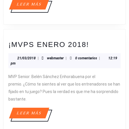
LEER
LEER MÁS
MÁS
¡MVPS
¡MVPS ENERO 2018!
ENERO
21/03/2018
webmaster
21/03/2018
|
webmaster
|
0 comentarios
|
12:19
2018!
pm
MVP Senior: Belén Sánchez Enhorabuena por el
premio. ¿Cómo te sientes al ver que los entrenadores se han
fijado en tu juego? Pues la verdad es que me ha sorprendido
bastante.
LEER
LEER MÁS
MÁS