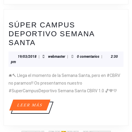
SÚPER CAMPUS
DEPORTIVO SEMANA
SÚPER
SANTA
CAMPUS
19/03/2018
webmaster
19/03/2018
|
webmaster
|
0 comentarios
|
2:30
DEPORTIVO
pm
SEMANA
🛎🔨 Llega el momento de la Semana Santa, pero en #CBRV
SANTA
no paramos‼️ Os presentamos nuestro
#SuperCampusDeportivo Semana Santa CBRV 1.0 🏀💙💛
LEER
LEER MÁS
MÁS