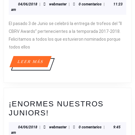
04/06/2018
webmaster
04/06/2018
|
webmaster
|
0 comentarios
|
11:23
AWARDS
am
2018
El pasado 3 de Junio se celebró la entrega de trofeos del “II
CBRV Awards” pertenecientes a la temporada 2017-2018.
Felicitamos a todos los que estuvieron nominados porque
todos ellos
LEER
LEER MÁS
MÁS
¡ENORMES NUESTROS
¡ENORMES
JUNIORS!
NUESTROS
04/06/2018
webmaster
04/06/2018
|
webmaster
|
0 comentarios
|
9:45
JUNIORS!
am