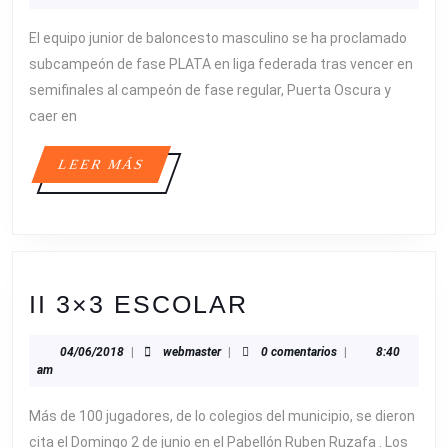
El equipo junior de baloncesto masculino se ha proclamado
subcampeón de fase PLATA en liga federada tras vencer en
semifinales al campeón de fase regular, Puerta Oscura y
caer en
LEER
LEER MÁS
MÁS
II
II 3×3 ESCOLAR
3×3
04/06/2018
webmaster
04/06/2018
|
webmaster
|
0 comentarios
|
8:40
ESCOLAR
am
Más de 100 jugadores, de lo colegios del municipio, se dieron
cita el Domingo 2 de junio en el Pabellón Ruben Ruzafa . Los