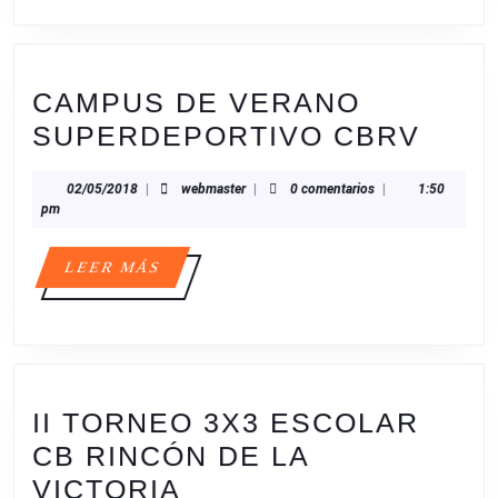
CAMPUS DE VERANO
CAM
SUPERDEPORTIVO CBRV
DE
02/05/2018
webmaster
02/05/2018
|
webmaster
|
0 comentarios
|
1:50
VER
pm
SUP
CBR
LEER
LEER MÁS
MÁS
II TORNEO 3X3 ESCOLAR
CB RINCÓN DE LA
II
VICTORIA