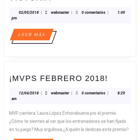
TORNEO
02/05/2018
webmaster
02/05/2018
|
webmaster
|
0 comentarios
|
1:49
3X3
pm
ESCOLAR
CB
LEER
LEER MÁS
MÁS
RINCÓN
DE
LA
VICTORIA
¡MVPS
¡MVPS FEBRERO 2018!
FEBRE
12/04/2018
webmaster
12/04/2018
|
webmaster
|
0 comentarios
|
8:29
2018!
am
MVP cantera: Laura López Enhorabuena por el premio.
¿Cómo te sientes al ver que los entrenadores se han fijado
en tu juego? Muy orgullosa ¿A quién le dedicas este premio?