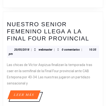
NUESTRO SENIOR
FEMENINO LLEGA A LA
NUE
FINAL FOUR PROVINCIAL
SENI
20/05/2018
webmaster
20/05/2018
|
webmaster
|
0 comentarios
|
10:35
FEM
pm
LLEG
Las chicas de Víctor Aspizua finalizan la temporada tras
A
caer en la semifinal de la Final Four provincial ante CAB
LA
Estepona por 43-34. Las nuestras jugaron un partidazo
FINA
sensacional y
FOU
PROV
LEER
LEER MÁS
MÁS