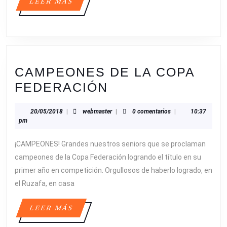
LEER
LEER MÁS
MÁS
CAMPEONES DE LA COPA
CAMPEONES
FEDERACIÓN
DE
20/05/2018
webmaster
20/05/2018
|
webmaster
|
0 comentarios
|
10:37
LA
pm
COPA
¡CAMPEONES! Grandes nuestros seniors que se proclaman
FEDERACIÓN
campeones de la Copa Federación logrando el título en su
primer año en competición. Orgullosos de haberlo logrado, en
el Ruzafa, en casa
LEER
LEER MÁS
MÁS