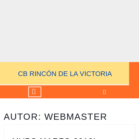
Saltar
al
contenido
Saltar
al
contenido
CB RINCÓN DE LA VICTORIA
Botón
de
apertura
AUTOR:
WEBMASTER