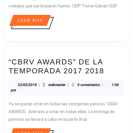
colegios que participaron fueron: CEIP Tierno Galván CEIP
LEER
LEER MÁS
MÁS
“CBRV AWARDS” DE LA
“CBRV
TEMPORADA 2017 2018
AWARD
22/05/2018
webmaster
22/05/2018
|
webmaster
|
0 comentarios
|
1:08
DE
pm
LA
Ya se puede votar en todas las categorías para los `CBRV
TEMPO
AWARDS´. Anímate a votar en todas ellas. La entrega de
2017
premios se llevará a cabo en la parte final
2018