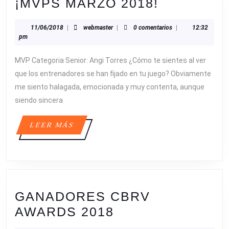
¡MVPS
¡MVPS MARZO 2018!
MARZO
11/06/2018
webmaster
11/06/2018
|
webmaster
|
0 comentarios
|
12:32
2018!
pm
MVP Categoria Senior: Angi Torres ¿Cómo te sientes al ver
que los entrenadores se han fijado en tu juego? Obviamente
me siento halagada, emocionada y muy contenta, aunque
siendo sincera
LEER
LEER MÁS
MÁS
GANADORES CBRV
GANADORES
AWARDS 2018
CBRV