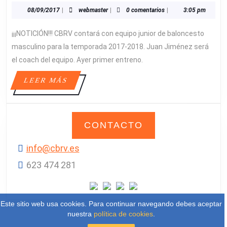
JUNIOR
08/09/2017
webmaster
08/09/2017
|
webmaster
|
0 comentarios
|
3:05 pm
MASCULINO
¡¡¡NOTICIÓN!!! CBRV contará con equipo junior de baloncesto
LA
TEMPORADA
masculino para la temporada 2017-2018. Juan Jiménez será
17-
el coach del equipo. Ayer primer entreno.
18
LEER
LEER MÁS
MÁS
CONTACTO
info@cbrv.es
623 474 281‬
Este sitio web usa cookies. Para continuar navegando debes aceptar
nuestra
política de cookies
.