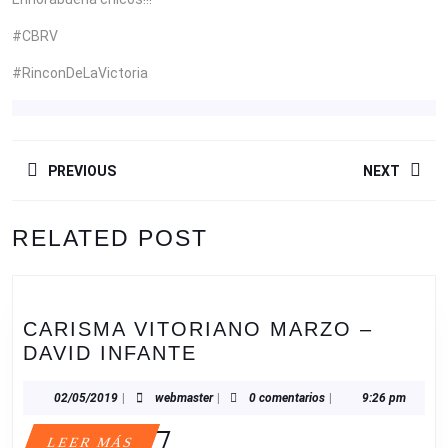
#CBRV
#RinconDeLaVictoria
NAVEGACIÓN
PREVIOUS
NEXT
DE
ENTRADAS
Entrada
Siguiente
RELATED POST
anterior:
entrada:
CARISMA VITORIANO MARZO –
CARISMA
DAVID INFANTE
VITORIANO
MARZO
02/05/2019
webmaster
02/05/2019
|
webmaster
|
0 comentarios
|
9:26 pm
–
LEER
LEER MÁS
DAVID