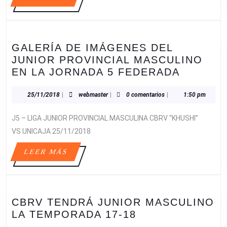
MÁS
INFANTE
GALERÍA DE IMÁGENES DEL
JUNIOR PROVINCIAL MASCULINO
GALERÍ
EN LA JORNADA 5 FEDERADA
DE
IMÁGEN
25/11/2018
webmaster
25/11/2018
|
webmaster
|
0 comentarios
|
1:50 pm
DEL
J5 – LIGA JUNIOR PROVINCIAL MASCULINA CBRV “KHUSHI”
JUNIOR
PROVIN
VS UNICAJA 25/11/2018
MASCUL
LEER
LEER MÁS
EN
MÁS
LA
JORNAD
5
CBRV TENDRÁ JUNIOR MASCULINO
FEDERA
CBRV
LA TEMPORADA 17-18
TENDRÁ