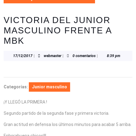
VICTORIA DEL JUNIOR
MASCULINO FRENTE A
MBK
17/12/2017
webmaster
17/12/2017
|
webmaster
|
0 comentarios
|
8:39 pm
Categorías:
Junior masculino
¡Y LLEGÓ LA PRIMERA !
Segundo partido de la segunda fase y primera victoria.
Gran actitud en defensa los últimos minutos para acabar 5 arriba.
Enhorabuena chicos!!!