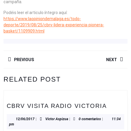
campaña.
Podéis leer el articulo íntegro aquí:
https://www.laopiniondemalaga.es/todo-
deporte/2019/08/25/cbrv-lidera-experiencia-pionera-
basket/1109909.html
NAVEGACIÓN
PREVIOUS
NEXT
DE
ENTRADAS
Entrada
Siguiente
RELATED POST
anterior:
entrada:
CBRV
CBRV VISITA RADIO VICTORIA
VISITA
RADIO
12/06/2017
Victor
12/06/2017
|
Victor Aspizua
|
0 comentarios
|
11:34
Aspizua
pm
VICTOR