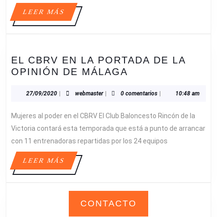
SUR
LEER
LEER MÁS
SOBRE
MÁS
NUESTROS
EQUIPOS
TEA
EL CBRV EN LA PORTADA DE LA
EL
OPINIÓN DE MÁLAGA
CBRV
EN
27/09/2020
webmaster
27/09/2020
|
webmaster
|
0 comentarios
|
10:48 am
LA
Mujeres al poder en el CBRV El Club Baloncesto Rincón de la
PORTADA
DE
Victoria contará esta temporada que está a punto de arrancar
LA
con 11 entrenadoras repartidas por los 24 equipos
OPINIÓN
LEER
LEER MÁS
DE
MÁS
MÁLAGA
CONTACTO