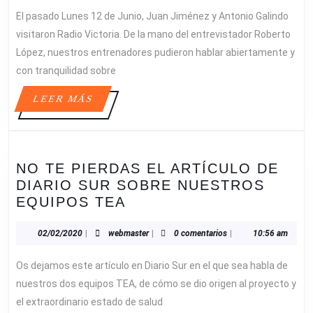
El pasado Lunes 12 de Junio, Juan Jiménez y Antonio Galindo
visitaron Radio Victoria. De la mano del entrevistador Roberto
López, nuestros entrenadores pudieron hablar abiertamente y
con tranquilidad sobre
LEER
LEER MÁS
MÁS
NO TE PIERDAS EL ARTÍCULO DE
DIARIO SUR SOBRE NUESTROS
NO
EQUIPOS TEA
TE
PIERDAS
02/02/2020
webmaster
02/02/2020
|
webmaster
|
0 comentarios
|
10:56 am
EL
Os dejamos este artículo en Diario Sur en el que sea habla de
ARTÍCULO
DE
nuestros dos equipos TEA, de cómo se dio origen al proyecto y
DIARIO
el extraordinario estado de salud