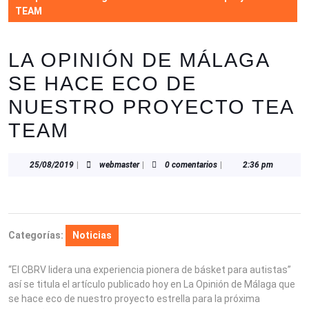
TEAM
LA OPINIÓN DE MÁLAGA
SE HACE ECO DE
NUESTRO PROYECTO TEA
TEAM
25/08/2019
webmaster
25/08/2019
|
webmaster
|
0 comentarios
|
2:36 pm
Categorías:
Noticias
“El CBRV lidera una experiencia pionera de básket para autistas”
así se titula el artículo publicado hoy en La Opinión de Málaga que
se hace eco de nuestro proyecto estrella para la próxima