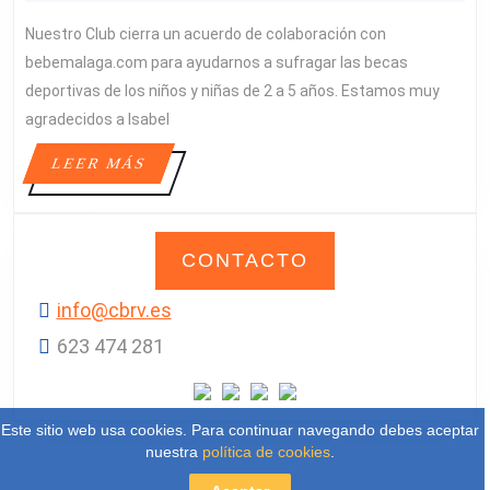
UN
Nuestro Club cierra un acuerdo de colaboración con
ACUERDO
DE
bebemalaga.com para ayudarnos a sufragar las becas
COLABORACIÓN
deportivas de los niños y niñas de 2 a 5 años. Estamos muy
CON
agradecidos a Isabel
BEBEMALAGA.CO
LEER
LEER MÁS
MÁS
CONTACTO
info@cbrv.es
623 474 281‬
Este sitio web usa cookies. Para continuar navegando debes aceptar
nuestra
política de cookies
.