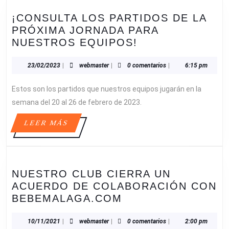
14
¡CONSULTA LOS PARTIDOS DE LA
AL
PRÓXIMA JORNADA PARA
20
¡CONSULTA
NUESTROS EQUIPOS!
DE
LOS
NOVIEMBRE!
PARTIDOS
23/02/2023
webmaster
23/02/2023
|
webmaster
|
0 comentarios
|
6:15 pm
DE
Estos son los partidos que nuestros equipos jugarán en la
LA
PRÓXIMA
semana del 20 al 26 de febrero de 2023.
JORNADA
LEER
LEER MÁS
PARA
MÁS
NUESTROS
EQUIPOS!
NUESTRO CLUB CIERRA UN
ACUERDO DE COLABORACIÓN CON
NUESTRO
BEBEMALAGA.COM
CLUB
CIERRA
10/11/2021
webmaster
10/11/2021
|
webmaster
|
0 comentarios
|
2:00 pm