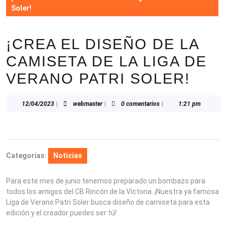
Soler!
¡CREA EL DISEÑO DE LA
CAMISETA DE LA LIGA DE
VERANO PATRI SOLER!
12/04/2023
webmaster
12/04/2023
|
webmaster
|
0 comentarios
|
1:21 pm
Categorías:
Noticias
Para este mes de junio tenemos preparado un bombazo para
todos los amigos del CB Rincón de la Victoria. ¡Nuestra ya famosa
Liga de Verano Patri Soler busca diseño de camiseta para esta
edición y el creador puedes ser tú!