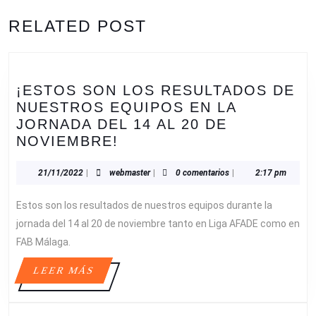
ENTRADAS
Entrada
Siguiente
RELATED POST
anterior:
entrada:
¡ESTOS SON LOS RESULTADOS DE
NUESTROS EQUIPOS EN LA
JORNADA DEL 14 AL 20 DE
¡ESTOS
NOVIEMBRE!
SON
LOS
21/11/2022
webmaster
21/11/2022
|
webmaster
|
0 comentarios
|
2:17 pm
RESULTADOS
Estos son los resultados de nuestros equipos durante la
DE
NUESTROS
jornada del 14 al 20 de noviembre tanto en Liga AFADE como en
EQUIPOS
FAB Málaga.
EN
LEER
LEER MÁS
LA
MÁS
JORNADA
DEL