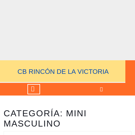
Saltar
al
contenido
Saltar
al
contenido
CB RINCÓN DE LA VICTORIA
Botón
de
apertura
CATEGORÍA: MINI
MASCULINO