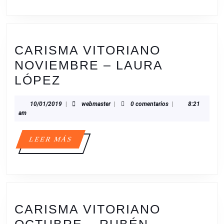
EL
III
TO
CB
CARISMA VITORIANO
RIN
NOVIEMBRE – LAURA
CARISMA
LÓPEZ
VITORIANO
10/01/2019
webmaster
10/01/2019
|
webmaster
|
0 comentarios
|
8:21
NOVIEMBRE
am
–
LAURA
LEER
LEER MÁS
MÁS
LÓPEZ
CARISMA VITORIANO