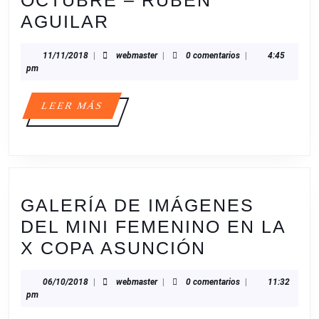
OCTUBRE – RUBÉN
CARISMA
AGUILAR
VITORIANO
11/11/2018
webmaster
11/11/2018
|
webmaster
|
0 comentarios
|
4:45
OCTUBRE
pm
–
RUBÉN
LEER
LEER MÁS
MÁS
AGUILAR
GALERÍA DE IMÁGENES
DEL MINI FEMENINO EN LA
GALERÍA
X COPA ASUNCIÓN
DE
06/10/2018
webmaster
06/10/2018
|
webmaster
|
0 comentarios
|
11:32
IMÁGENES
pm
DEL