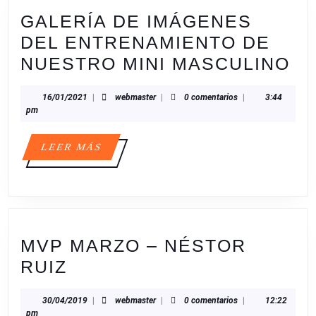
GALERÍA DE IMÁGENES
DEL ENTRENAMIENTO DE
GA
NUESTRO MINI MASCULINO
D
16/01/2021
webmaster
16/01/2021
|
webmaster
|
0 comentarios
|
3:44
IM
pm
DE
EN
LEER
LEER MÁS
MÁS
D
N
MI
MA
MVP MARZO – NÉSTOR
MVP
RUIZ
MARZO
30/04/2019
webmaster
30/04/2019
|
webmaster
|
0 comentarios
|
12:22
–
pm