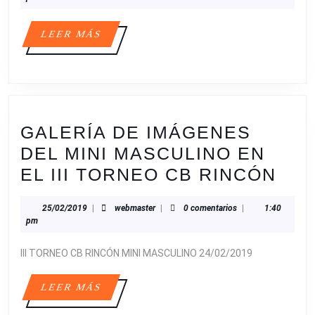
NÉSTOR
RUIZ
LEER
LEER MÁS
MÁS
GALERÍA DE IMÁGENES
DEL MINI MASCULINO EN
GAL
EL III TORNEO CB RINCÓN
DE
25/02/2019
webmaster
25/02/2019
|
webmaster
|
0 comentarios
|
1:40
IMÁ
pm
DEL
III TORNEO CB RINCÓN MINI MASCULINO 24/02/2019
MIN
MAS
LEER
LEER MÁS
EN
MÁS