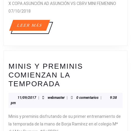
X COPA ASUNCIÓN AD ASUNCIÓN VS CBRV MINI FEMENINO
MINI
07/10/2018
FEMENINO
EN
LEER
LEER MÁS
LA
MÁS
X
COPA
ASUNCIÓN
MINIS Y PREMINIS
COMIENZAN LA
MINIS
TEMPORADA
Y
11/09/2017
webmaster
11/09/2017
|
webmaster
|
0 comentarios
|
9:38
PREMINIS
pm
COMIENZAN
Minis y preminis disfrutando de su primer entrenamiento de
LA
la temporada de la mano de Borja Ramírez en el colegio Mª
TEMPORADA