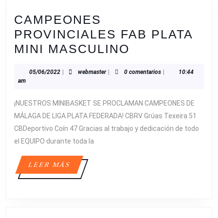
CAMPEONES
PROVINCIALES FAB PLATA
CAMPEONES
MINI MASCULINO
PROVINCIAL
05/06/2022
webmaster
05/06/2022
|
webmaster
|
0 comentarios
|
10:44
FAB
am
PLATA
¡NUESTROS MINIBASKET SE PROCLAMAN CAMPEONES DE
MINI
MÁLAGA DE LIGA PLATA FEDERADA! CBRV Grúas Texeira 51
MASCULINO
CBDeportivo Coín 47 Gracias al trabajo y dedicación de todo
el EQUIPO durante toda la
LEER
LEER MÁS
MÁS