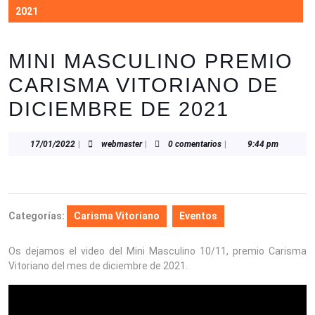
2021
MINI MASCULINO PREMIO
CARISMA VITORIANO DE
DICIEMBRE DE 2021
17/01/2022
webmaster
17/01/2022
|
webmaster
|
0 comentarios
|
9:44 pm
Categorías:
Carisma Vitoriano
Eventos
Os dejamos el video del Mini Masculino 10/11, premio Carisma
Vitoriano del mes de diciembre de 2021.