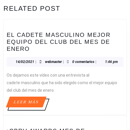
ENTRADAS
Entrada
Siguiente
RELATED POST
anterior:
entrada:
EL CADETE MASCULINO MEJOR
EQUIPO DEL CLUB DEL MES DE
EL
ENERO
CADETE
MASCULINO
14/02/2021
webmaster
14/02/2021
|
webmaster
|
0 comentarios
|
1:46 pm
MEJOR
Os dejamos este vídeo con una entrevista al
EQUIPO
DEL
cadete masculino que ha sido elegido como el mejor equipo
CLUB
del club del mes de enero.
DEL
LEER
LEER MÁS
MES
MÁS
DE
ENERO