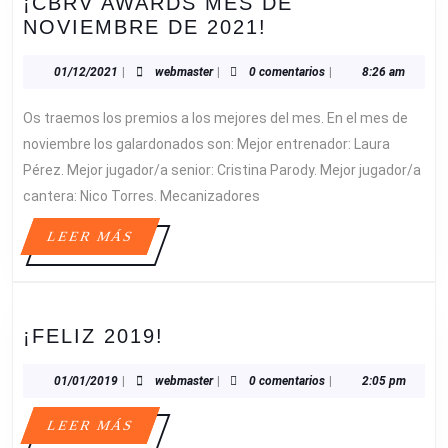
¡CBRV AWARDS MES DE
¡CBRV
NOVIEMBRE DE 2021!
AWARDS
MES
01/12/2021
webmaster
01/12/2021
|
webmaster
|
0 comentarios
|
8:26 am
DE
Os traemos los premios a los mejores del mes. En el mes de
NOVIEMBRE
DE
noviembre los galardonados son: Mejor entrenador: Laura
2021!
Pérez. Mejor jugador/a senior: Cristina Parody. Mejor jugador/a
cantera: Nico Torres. Mecanizadores
LEER
LEER MÁS
MÁS
¡FELIZ
¡FELIZ 2019!
2019!
01/01/2019
webmaster
01/01/2019
|
webmaster
|
0 comentarios
|
2:05 pm
LEER
LEER MÁS
MÁS