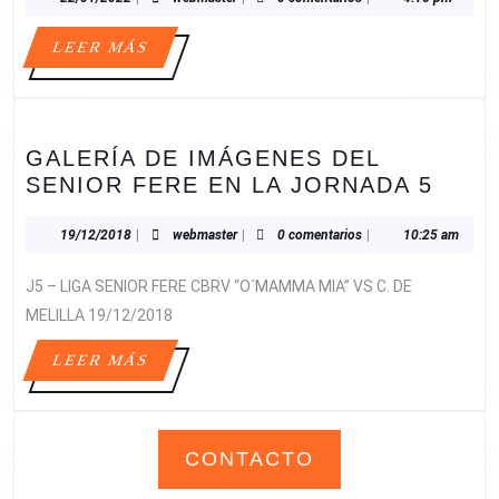
DEL
LEER
LEER MÁS
PARTIDO
MÁS
DE
NUESTRO
CADETE
GALERÍA DE IMÁGENES DEL
MASCULINO
GALE
SENIOR FERE EN LA JORNADA 5
DE
DE
SEGUNDO
IMÁ
19/12/2018
webmaster
19/12/2018
|
webmaster
|
0 comentarios
|
10:25 am
AÑO
DEL
CBRV
J5 – LIGA SENIOR FERE CBRV “O´MAMMA MIA” VS C. DE
SENI
“MI
FERE
MELILLA 19/12/2018
CIELITO”
EN
LEER
LEER MÁS
LA
MÁS
JOR
5
CONTACTO