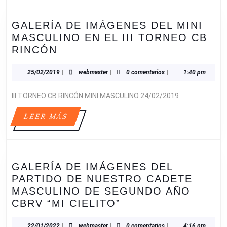
GALERÍA DE IMÁGENES DEL MINI
MASCULINO EN EL III TORNEO CB
GALERÍA
RINCÓN
DE
IMÁGENES
25/02/2019
webmaster
25/02/2019
|
webmaster
|
0 comentarios
|
1:40 pm
DEL
III TORNEO CB RINCÓN MINI MASCULINO 24/02/2019
MINI
MASCULINO
LEER
LEER MÁS
EN
MÁS
EL
III
TORNEO
GALERÍA DE IMÁGENES DEL
CB
PARTIDO DE NUESTRO CADETE
RINCÓN
MASCULINO DE SEGUNDO AÑO
GALERÍA
CBRV “MI CIELITO”
DE
IMÁGENES
22/01/2022
webmaster
22/01/2022
|
webmaster
|
0 comentarios
|
4:16 pm