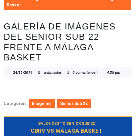
Basket
GALERÍA DE IMÁGENES
DEL SENIOR SUB 22
FRENTE A MÁLAGA
BASKET
24/11/2019
webmaster
24/11/2019
|
webmaster
|
0 comentarios
|
4:35 pm
Categorías:
Imágenes
Senior Sub 22
BALONCESTO SENIOR SUB 22
CBRV VS MÁLAGA BASKET