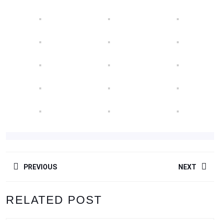
NAVEGACIÓN
PREVIOUS
NEXT
DE
ENTRADAS
Entrada
Siguiente
RELATED POST
anterior:
entrada: