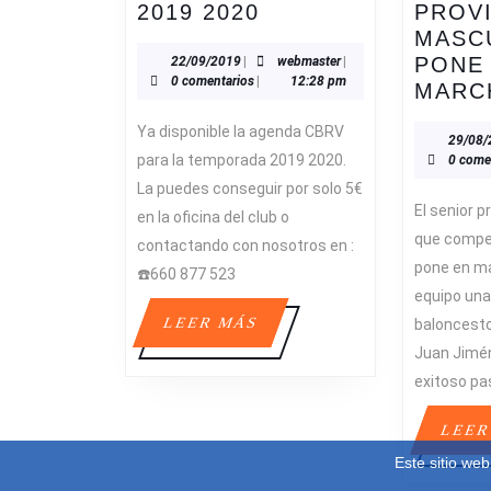
AGENDA
2019 2020
PROVI
CBRV
MASC
2019
22/09/2019
webmaster
PONE
22/09/2019
|
webmaster
|
0 comentarios
|
12:28 pm
2020
MARC
Ya disponible la agenda CBRV
29/08/
para la temporada 2019 2020.
0 come
La puedes conseguir por solo 5€
El senior p
en la oficina del club o
que compe
contactando con nosotros en :
pone en ma
☎️660 877 523
equipo una 
LEER
LEER MÁS
baloncest
MÁS
Juan Jimén
exitoso pa
LEER
Este sitio we