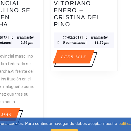
NCIAL
VITORIANO
ULINO SE
ENERO –
 EN
CRISTINA DEL
EL
CARISMA
HA
PINO
SENIOR
VITORIANO
PROVINCIAL
ENERO
29/08/2017
webmaster
11/02/2019
webmaster
2017
|
webmaster
|
11/02/2019
|
webmaster
|
ntarios
|
9:26 pm
0 comentarios
|
11:59 pm
MASCULINO
–
SE
CRISTINA
rovincial mascilino
LEER
LEER MÁS
PONE
DEL
MÁS
tirá federado se
EN
PINO
rcha.Al frente del
MARCHA
institución en el
o malagueño como
ez que tras su
so por la
LEER
 MÁS
MÁS
b usa cookies. Para continuar navegando debes aceptar nuestra
políti