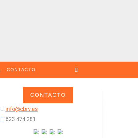
A
CONTACTO
CONTACTO
info@cbrv.es
623 474 281‬