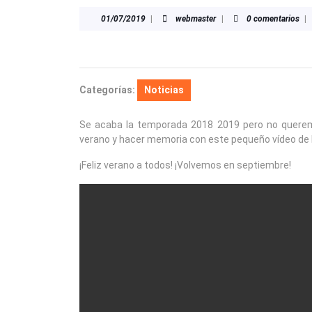
01/07/2019
webmaster
01/07/2019
|
webmaster
|
0 comentarios
|
Categorías:
Noticias
Se acaba la temporada 2018 2019 pero no querem
verano y hacer memoria con este pequeño vídeo de 
¡Feliz verano a todos! ¡Volvemos en septiembre!