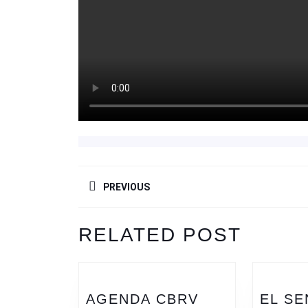
NAVEGACIÓN
PREVIOUS
DE
ENTRADAS
Entrada
RELATED POST
anterior:
AGENDA CBRV
EL SE