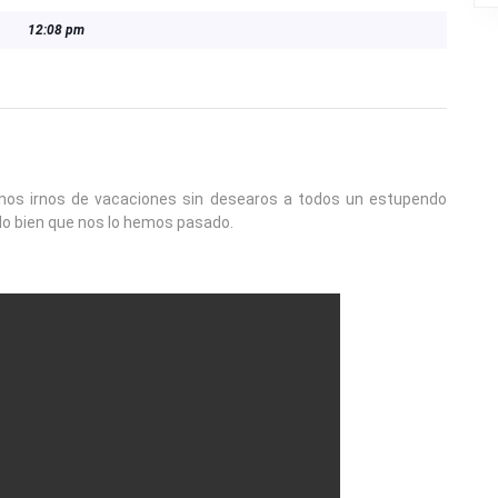
12:08 pm
os irnos de vacaciones sin desearos a todos un estupendo
lo bien que nos lo hemos pasado.