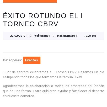
ÉXITO ROTUNDO EL I
TORNEO CBRV
27/02/2017
webmaster
27/02/2017
|
webmaster
|
0 comentarios
|
12:24 am
Categorías:
Eventos
El 27 de febrero celebramos el I Torneo CBRV. Pasamos un día
estupendo todos los que formamos la familia CBRV.
Agradecemos la colaboración a todos las empresas del Rincón
que de una forma u otra quisieron ayudar y fortalecer el deporte
en nuestra comarca.