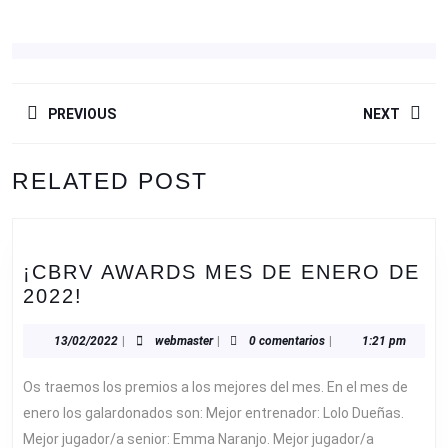
NAVEGACIÓN
PREVIOUS
NEXT
DE
ENTRADAS
Entrada
Siguiente
RELATED POST
anterior:
entrada:
¡CBRV AWARDS MES DE ENERO DE
¡CBRV
2022!
AWARDS
MES
13/02/2022
webmaster
13/02/2022
|
webmaster
|
0 comentarios
|
1:21 pm
DE
Os traemos los premios a los mejores del mes. En el mes de
ENERO
DE
enero los galardonados son: Mejor entrenador: Lolo Dueñas.
2022!
Mejor jugador/a senior: Emma Naranjo. Mejor jugador/a