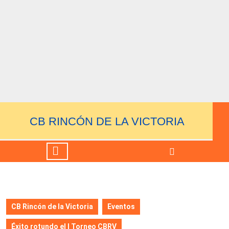
Saltar
al
contenido
Saltar
al
contenido
CB RINCÓN DE LA VICTORIA
Botón
de
apertura
CB Rincón de la Victoria
Eventos
Éxito rotundo el I Torneo CBRV