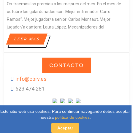
Os traemos los premios a los mejores del mes. En el mes de
OC
octubre los galardonados son: Mejor entrenador: Curro
Ramos”. Mejor jugador/a senior: Carlos Montaut. Mejor
jugador/a cantera: Laura López. Mecanizadores del
LEER
LEER MÁS
MÁS
CONTACTO
info@cbrv.es
623 474 281‬
Este sitio web usa cookies. Para continuar navegando debes aceptar
nuestra
política de cookies
.
Aceptar