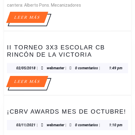
cantera: Alberto Pons. Mecanizadores
LEER
LEER MÁS
MÁS
II TORNEO 3X3 ESCOLAR CB
II
RINCÓN DE LA VICTORIA
TORNEO
3X3
02/05/2018
webmaster
02/05/2018
|
webmaster
|
0 comentarios
|
1:49 pm
ESCOLAR
LEER
LEER MÁS
CB
MÁS
RINCÓN
DE
LA
¡C
¡CBRV AWARDS MES DE OCTUBRE!
VICTORIA
A
M
03/11/2021
webmaster
03/11/2021
|
webmaster
|
0 comentarios
|
1:10 pm
D