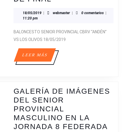
DE
18/05/2019
webmaster
18/05/2019
|
webmaster
|
0 comentarios
|
IMÁGENES
11:20 pm
DEL
BALONCESTO SENIOR PROVINCIAL CBRV “ANDÉN”
SENIOR
VS LOS OLIVOS 18/05/2019
PROVINCIAL
EN
LEER
LEER MÁS
LA
MÁS
VUELTA
DE
CUARTOS
GALERÍA DE IMÁGENES
DE
DEL SENIOR
FINAL
PROVINCIAL
MASCULINO EN LA
GALE
JORNADA 8 FEDERADA