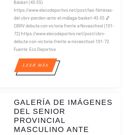
Básket (43-55)
LOS
https://www.elecodeportivo.net/post/las-féminas-
PROVINCIALE
del-cbrv-pierden-ante-el-málaga-basket-43-55 🏀
CBRV debuta con victoria frente a Novaschool (101-
72) https://www.elecodeportivo.net/post/cbrv-
debuta-con-victoria-frente-a-novaschool-101-72
Fuente: Eco Deportivo.
LEER
LEER MÁS
MÁS
GALERÍA DE IMÁGENES
DEL SENIOR
PROVINCIAL
MASCULINO ANTE