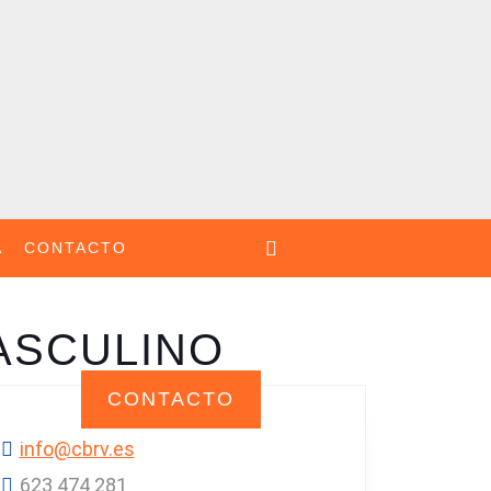
A
CONTACTO
ASCULINO
CONTACTO
ONES
info@cbrv.es
ES!
623 474 281‬