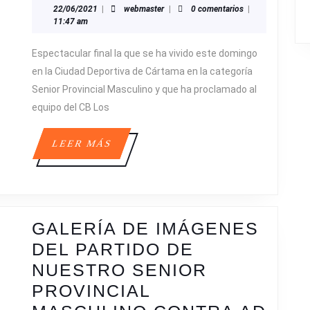
22/06/2021
webmaster
22/06/2021
|
webmaster
|
0 comentarios
|
11:47 am
Espectacular final la que se ha vivido este domingo
en la Ciudad Deportiva de Cártama en la categoría
Senior Provincial Masculino y que ha proclamado al
equipo del CB Los
LEER
LEER MÁS
MÁS
GALERÍA DE IMÁGENES
DEL PARTIDO DE
NUESTRO SENIOR
PROVINCIAL