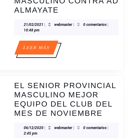
MASCULINO CONTRA AD
GALERÍA
ALMAYATE
DE
21/02/2021
webmaster
21/02/2021
|
webmaster
|
0 comentarios
|
IMÁGENES
10:48 pm
DEL
PARTIDO
LEER
LEER MÁS
MÁS
DE
NUESTRO
SENIOR
PROVINCIAL
EL SENIOR PROVINCIAL
MASCULINO
MASCULINO MEJOR
CONTRA
EQUIPO DEL CLUB DEL
AD
EL
MES DE NOVIEMBRE
ALMAYATE
SENIOR
06/12/2020
webmaster
06/12/2020
|
webmaster
|
0 comentarios
|
PROVIN
2:45 pm