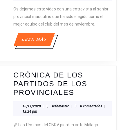
MASCUL
Os dejamos este vídeo con una entrevista al senior
MEJOR
provincial masculino que ha sido elegido como el
EQUIPO
mejor equipo del club del mes de noviembre.
DEL
CLUB
LEER
LEER MÁS
DEL
MÁS
MES
DE
NOVIEM
CRÓNICA DE LOS
PARTIDOS DE LOS
CRÓNICA
PROVINCIALES
DE
15/11/2020
webmaster
15/11/2020
|
webmaster
|
0 comentarios
|
LOS
12:24 pm
PARTIDOS
🏀 Las féminas del CBRV pierden ante Málaga
DE