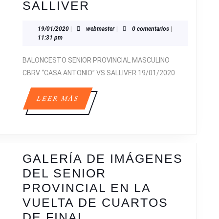
GALERÍA
SALLIVER
DE
19/01/2020
webmaster
19/01/2020
|
webmaster
|
0 comentarios
|
IMÁGENES
11:31 pm
DEL
BALONCESTO SENIOR PROVINCIAL MASCULINO
SENIOR
CBRV “CASA ANTONIO” VS SALLIVER 19/01/2020
PROVINCIAL
MASCULINO
LEER
LEER MÁS
ANTE
MÁS
SALLIVER
GALERÍA DE IMÁGENES
DEL SENIOR
PROVINCIAL EN LA
VUELTA DE CUARTOS
GALERÍA
DE FINAL