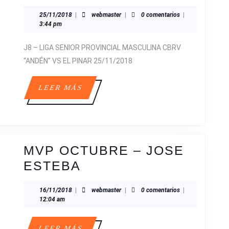
DE
25/11/2018
webmaster
25/11/2018
|
webmaster
|
0 comentarios
|
IMÁG
3:44 pm
DEL
J8 – LIGA SENIOR PROVINCIAL MASCULINA CBRV
SENI
“ANDÉN” VS EL PINAR 25/11/2018
PROV
MASC
LEER
LEER MÁS
EN
MÁS
LA
JORN
8
MVP OCTUBRE – JOSE
FEDE
MVP
ESTEBA
OCTUBRE
16/11/2018
webmaster
16/11/2018
|
webmaster
|
0 comentarios
|
–
12:04 am
JOSE
ESTEBA
LEER
LEER MÁS